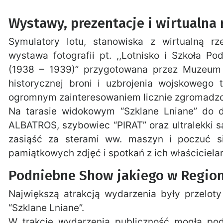
Wystawy, prezentacje i wirtualna
Symulatory lotu, stanowiska z wirtualną r
wystawa fotografii pt. ,,Lotnisko i Szkoła P
(1938 – 1939)” przygotowana przez Muzeum 
historycznej broni i uzbrojenia wojskowego to
ogromnym zainteresowaniem licznie zgromadzon
Na tarasie widokowym “Szklane Lniane” do dy
ALBATROS, szybowiec “PIRAT” oraz ultralekki s
zasiąść za sterami ww. maszyn i poczuć si
pamiątkowych zdjęć i spotkań z ich właściciela
Podniebne Show jakiego w Regioni
Największą atrakcją wydarzenia były przelot
“Szklane Lniane”.
W trakcie wydarzenia publiczność mogła pod