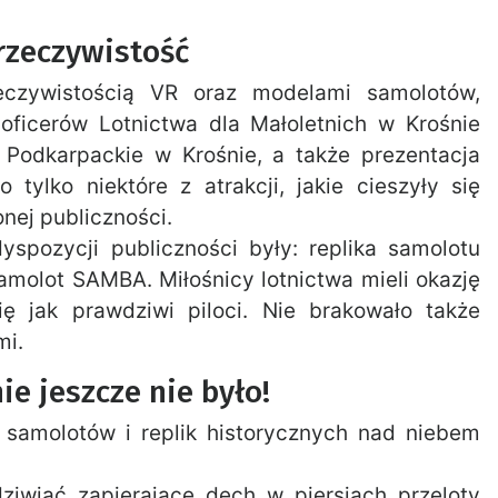
 rzeczywistość
zeczywistością VR oraz modelami samolotów,
odoficerów Lotnictwa dla Małoletnich w Krośnie
Podkarpackie w Krośnie, a także prezentacja
 tylko niektóre z atrakcji, jakie cieszyły się
ej publiczności.
spozycji publiczności były: replika samolotu
amolot SAMBA. Miłośnicy lotnictwa mieli okazję
ę jak prawdziwi piloci. Nie brakowało także
mi.
e jeszcze nie było!
y samolotów i replik historycznych nad niebem
ziwiać zapierające dech w piersiach przeloty