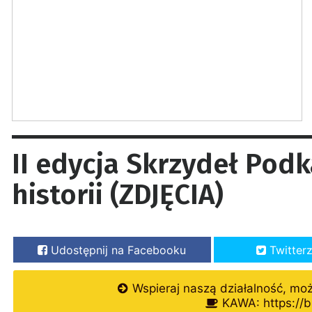
II edycja Skrzydeł Pod
historii (ZDJĘCIA)
Udostępnij na Facebooku
Twitter
Wspieraj naszą działalność, mo
KAWA: https://b