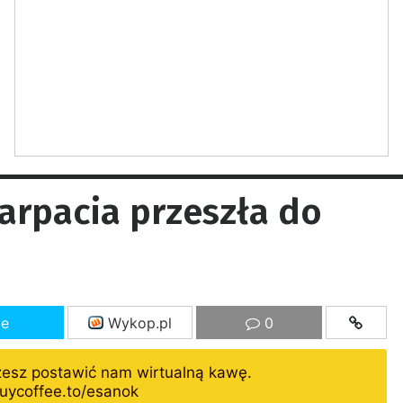
karpacia przeszła do
ze
Wykop.pl
0
żesz postawić nam wirtualną kawę.
uycoffee.to/esanok