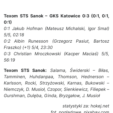
Texom STS Sanok – GKS Katowice 0:3 (0:1, 0:1,
0:1)
0:1 Jakub Hofman (Mateusz Michalski, Igor Smal)
5/5, 02:18
0:2 Albin Runesson (Grzegorz Pasiut, Bartosz
Fraszko) (+1) 5/4, 23:30
0:3 Christian Mroczkowski (Kacper Maciaś) 5/5,
56:19
Texom STS Sanok:
Salama, Świderski – Biłas,
Tamminen, Huhdanpaa, Thomson, Hednerson –
Karlsson, Rocki, Strzyżowski, Karnas, Bukowski –
Niemczyk, D. Musioł, Czopor, Sienkiewicz, Filiepek –
Gurshman, Dulęba, Ginda, Bryzgałow, J. Musioł
statystyki za: hokej.net
fot. poglądowe, pixabay.com