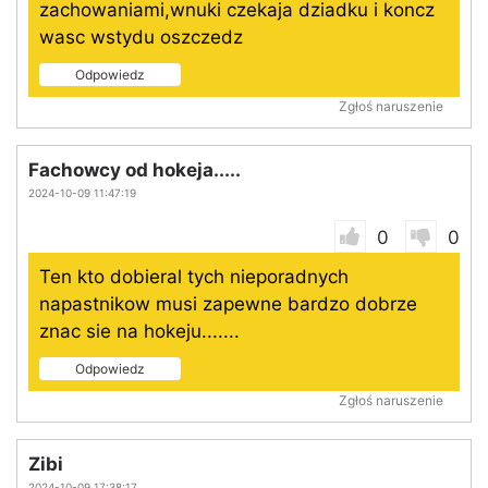
zachowaniami,wnuki czekaja dziadku i koncz
wasc wstydu oszczedz
Odpowiedz
Zgłoś naruszenie
Fachowcy od hokeja.....
2024-10-09 11:47:19
0
0
Ten kto dobieral tych nieporadnych
napastnikow musi zapewne bardzo dobrze
znac sie na hokeju.......
Odpowiedz
Zgłoś naruszenie
Zibi
2024-10-09 17:38:17