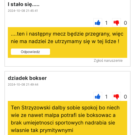
I stało się.....
2024-10-08 21:45:41
1
0
....ten i następny mecz będzie przegrany, więc
nie ma nadziei że utrzymamy się w tej lidze !
Odpowiedz
Zgłoś naruszenie
dziadek bokser
2024-10-08 21:49:44
1
0
Ten Strzyzowski dalby sobie spokoj bo niech
wie ze nawet malpa potrafi sie boksowac a
brak umiejetnosci sportowych nadrabia sie
wlasnie tak prymitywnymi