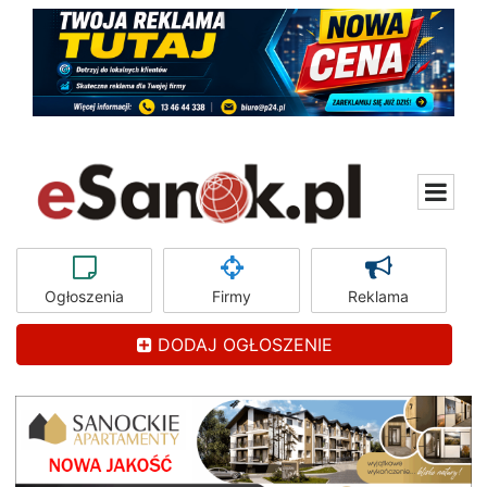
Ogłoszenia
Firmy
Reklama
DODAJ OGŁOSZENIE