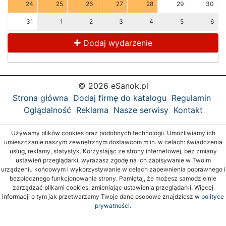
24
25
26
27
28
29
30
31
1
2
3
4
5
6
Dodaj wydarzenie
© 2026 eSanok.pl
Strona główna
Dodaj firmę do katalogu
Regulamin
Oglądalność
Reklama
Nasze serwisy
Kontakt
Używamy plików cookies oraz podobnych technologii. Umożliwiamy ich
umieszczanie naszym zewnętrznym dostawcom m.in. w celach: świadczenia
usług, reklamy, statystyk. Korzystając ze strony internetowej, bez zmiany
ustawień przeglądarki, wyrażasz zgodę na ich zapisywanie w Twoim
urządzeniu końcowym i wykorzystywanie w celach zapewnienia poprawnego i
bezpiecznego funkcjonowania strony. Pamiętaj, że możesz samodzielnie
zarządzać plikami cookies, zmieniając ustawienia przeglądarki. Więcej
informacji o tym jak przetwarzamy Twoje dane osobowe znajdziesz w
polityce
prywatności.