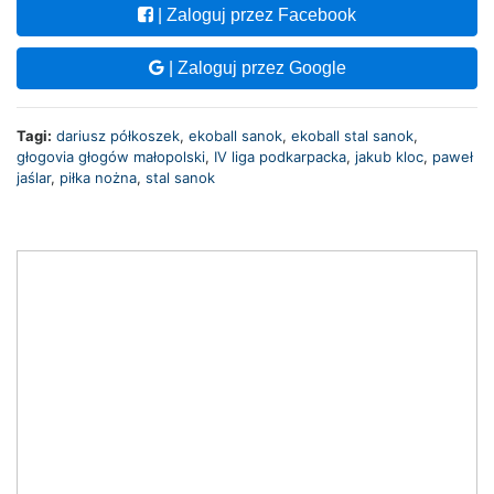
| Zaloguj przez Facebook
| Zaloguj przez Google
Tagi:
dariusz półkoszek
,
ekoball sanok
,
ekoball stal sanok
,
głogovia głogów małopolski
,
IV liga podkarpacka
,
jakub kloc
,
paweł
jaślar
,
piłka nożna
,
stal sanok