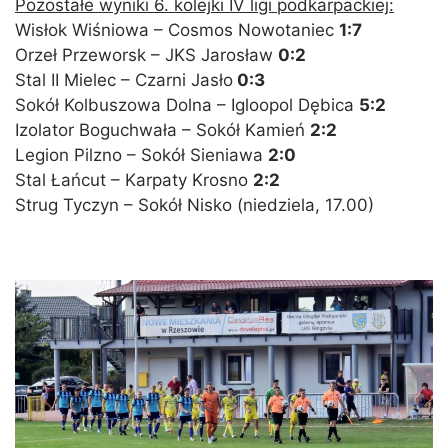
Pozostałe wyniki 6. kolejki IV ligi podkarpackiej:
Wisłok Wiśniowa – Cosmos Nowotaniec
1:7
Orzeł Przeworsk – JKS Jarosław
0:2
Stal II Mielec – Czarni Jasło
0:3
Sokół Kolbuszowa Dolna – Igloopol Dębica
5:2
Izolator Boguchwała – Sokół Kamień
2:2
Legion Pilzno – Sokół Sieniawa
2:0
Stal Łańcut – Karpaty Krosno
2:2
Strug Tyczyn – Sokół Nisko (niedziela, 17.00)