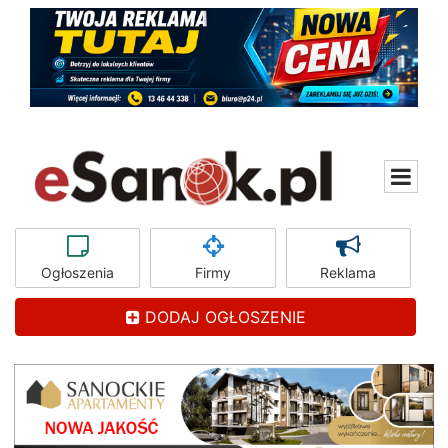
Ogłoszenia
Firmy
Reklama
DODAJ OGŁOSZENIE