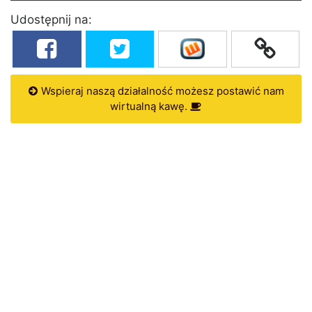
Udostępnij na:
Wspieraj naszą działalność możesz postawić nam
wirtualną kawę.