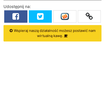
Udostępnij na:
Wspieraj naszą działalność możesz postawić nam
wirtualną kawę.