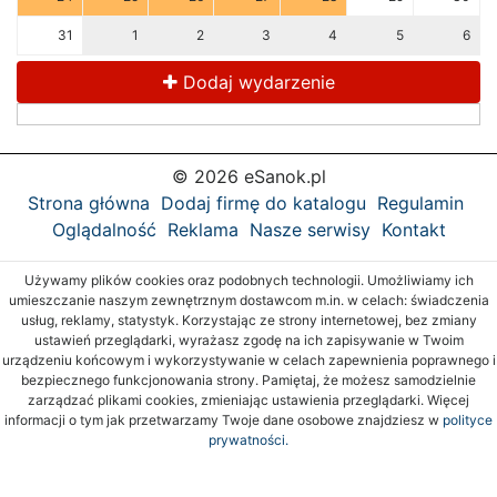
31
1
2
3
4
5
6
Dodaj wydarzenie
© 2026 eSanok.pl
Strona główna
Dodaj firmę do katalogu
Regulamin
Oglądalność
Reklama
Nasze serwisy
Kontakt
Używamy plików cookies oraz podobnych technologii. Umożliwiamy ich
umieszczanie naszym zewnętrznym dostawcom m.in. w celach: świadczenia
usług, reklamy, statystyk. Korzystając ze strony internetowej, bez zmiany
ustawień przeglądarki, wyrażasz zgodę na ich zapisywanie w Twoim
urządzeniu końcowym i wykorzystywanie w celach zapewnienia poprawnego i
bezpiecznego funkcjonowania strony. Pamiętaj, że możesz samodzielnie
zarządzać plikami cookies, zmieniając ustawienia przeglądarki. Więcej
informacji o tym jak przetwarzamy Twoje dane osobowe znajdziesz w
polityce
prywatności.