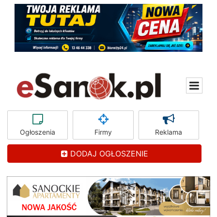
Ogłoszenia
Firmy
Reklama
DODAJ OGŁOSZENIE