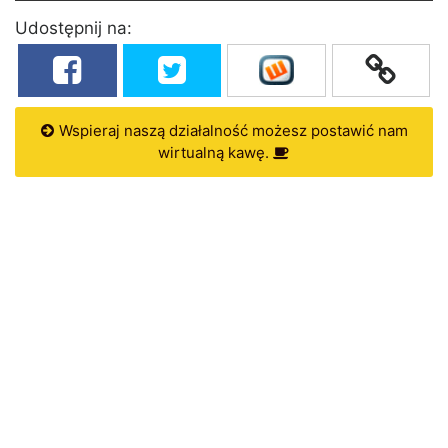
Udostępnij na:
Wspieraj naszą działalność możesz postawić nam
wirtualną kawę.