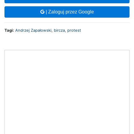
| Zaloguj przez Google
Tagi:
Andrzej Zapałowski
,
bircza
,
protest