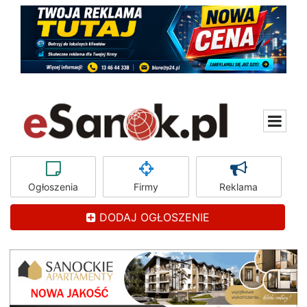
Ogłoszenia
Firmy
Reklama
DODAJ OGŁOSZENIE