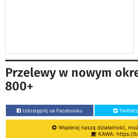
Przelewy w nowym okr
800+
Udostępnij na Facebooku
Twitter
Wspieraj naszą działalność, mo
KAWA: https://b