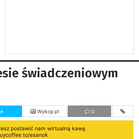
esie świadczeniowym
ze
Wykop.pl
0
żesz postawić nam wirtualną kawę.
uycoffee.to/esanok