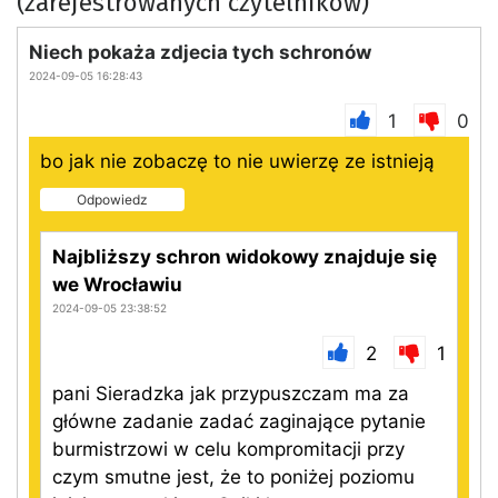
(zarejestrowanych czytelników)
Niech pokaża zdjecia tych schronów
2024-09-05 16:28:43
1
0
bo jak nie zobaczę to nie uwierzę ze istnieją
Odpowiedz
Najbliższy schron widokowy znajduje się
we Wrocławiu
2024-09-05 23:38:52
2
1
pani Sieradzka jak przypuszczam ma za
główne zadanie zadać zaginające pytanie
burmistrzowi w celu kompromitacji przy
czym smutne jest, że to poniżej poziomu