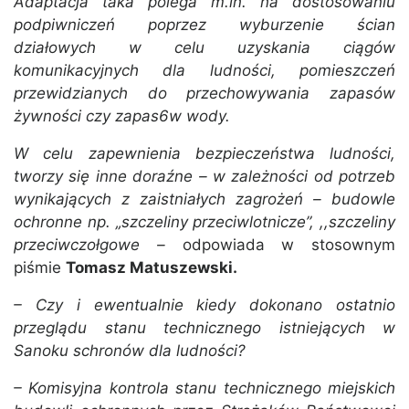
Adaptacja taka polega m.in. na dostosowaniu
podpiwniczeń poprzez wyburzenie ścian
działowych w celu uzyskania ciągów
komunikacyjnych dla ludności, pomieszczeń
przewidzianych do przechowywania zapasów
żywności czy zapas6w wody.
W celu zapewnienia bezpieczeństwa ludności,
tworzy się inne doraźne – w zależności od potrzeb
wynikających z zaistniałych zagrożeń – budowle
ochronne np. „szczeliny przeciwlotnicze”, ,,szczeliny
przeciwczołgowe –
odpowiada w stosownym
piśmie
Tomasz Matuszewski.
– Czy i ewentualnie kiedy dokonano ostatnio
przeglądu stanu technicznego istniejących w
Sanoku schronów dla ludności?
– Komisyjna kontrola stanu technicznego miejskich