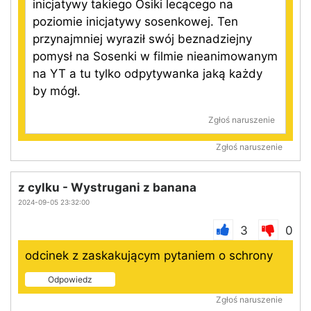
inicjatywy takiego Osiki lecącego na
poziomie inicjatywy sosenkowej. Ten
przynajmniej wyraził swój beznadziejny
pomysł na Sosenki w filmie nieanimowanym
na YT a tu tylko odpytywanka jaką każdy
by mógł.
Zgłoś naruszenie
Zgłoś naruszenie
z cylku - Wystrugani z banana
2024-09-05 23:32:00
3
0
odcinek z zaskakującym pytaniem o schrony
Odpowiedz
Zgłoś naruszenie