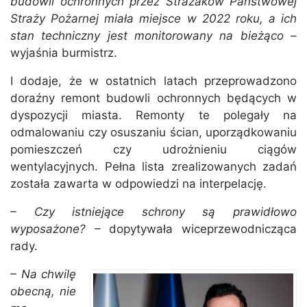
budowli ochronnych przez Strażaków Państwowej
Straży Pożarnej miała miejsce w 2022 roku, a ich
stan techniczny jest monitorowany na bieżąco
–
wyjaśnia burmistrz.
I dodaje, że w ostatnich latach przeprowadzono
doraźny remont budowli ochronnych będących w
dyspozycji miasta. Remonty te polegały na
odmalowaniu czy osuszaniu ścian, uporządkowaniu
pomieszczeń czy udrożnieniu ciągów
wentylacyjnych. Pełna lista zrealizowanych zadań
została zawarta w odpowiedzi na interpelację.
– Czy istniejące schrony są prawidłowo
wyposażone? –
dopytywała wiceprzewodnicząca
rady.
– Na chwilę
obecną, nie