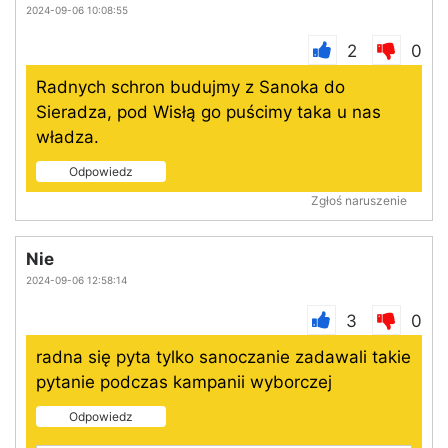
2024-09-06 10:08:55
2
0
Radnych schron budujmy z Sanoka do
Sieradza, pod Wisłą go puścimy taka u nas
władza.
Odpowiedz
Zgłoś naruszenie
Nie
2024-09-06 12:58:14
3
0
radna się pyta tylko sanoczanie zadawali takie
pytanie podczas kampanii wyborczej
Odpowiedz