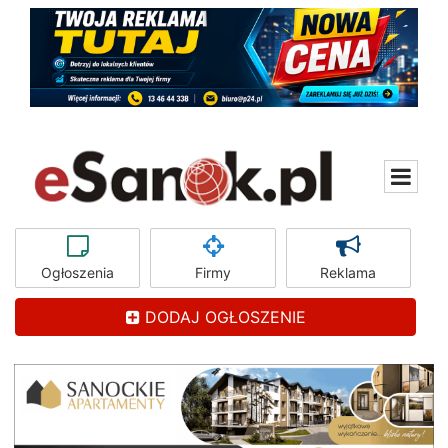
Ogłoszenia
Firmy
Reklama
DODAJ OGŁOSZENIE