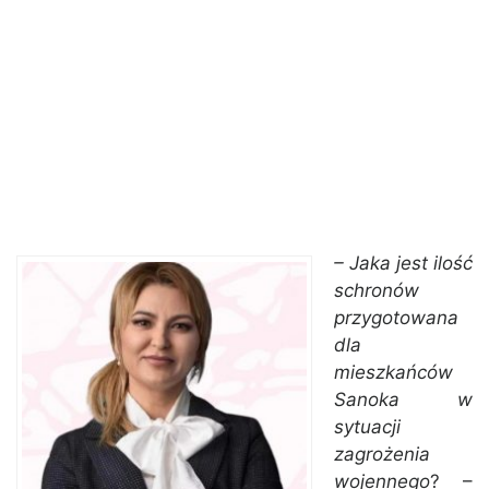
– Jaka jest ilość
schronów
przygotowana
dla
mieszkańców
Sanoka w
sytuacji
zagrożenia
wojennego
? –