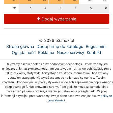
31
1
2
3
4
5
6
Dodaj wydarzenie
© 2026 eSanok.pl
Strona główna
Dodaj firmę do katalogu
Regulamin
Oglądalność
Reklama
Nasze serwisy
Kontakt
Używamy plików cookies oraz podobnych technologii. Umożliwiamy ich
umieszczanie naszym zewnętrznym dostawcom m.in. w celach: świadczenia
usług, reklamy, statystyk. Korzystając ze strony internetowej, bez zmiany
ustawień przeglądarki, wyrażasz zgodę na ich zapisywanie w Twoim
urządzeniu końcowym i wykorzystywanie w celach zapewnienia poprawnego i
bezpiecznego funkcjonowania strony. Pamiętaj, że możesz samodzielnie
zarządzać plikami cookies, zmieniając ustawienia przeglądarki. Więcej
informacji o tym jak przetwarzamy Twoje dane osobowe znajdziesz w
polityce
prywatności.