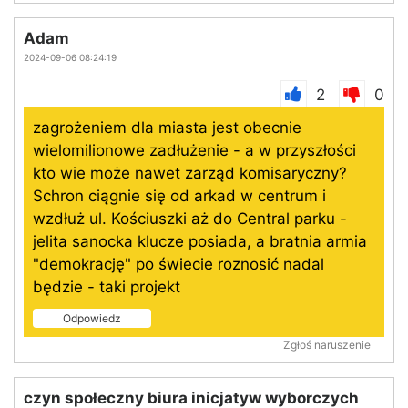
Adam
2024-09-06 08:24:19
2
0
zagrożeniem dla miasta jest obecnie
wielomilionowe zadłużenie - a w przyszłości
kto wie może nawet zarząd komisaryczny?
Schron ciągnie się od arkad w centrum i
wzdłuż ul. Kościuszki aż do Central parku -
jelita sanocka klucze posiada, a bratnia armia
"demokrację" po świecie roznosić nadal
będzie - taki projekt
Odpowiedz
Zgłoś naruszenie
czyn społeczny biura inicjatyw wyborczych