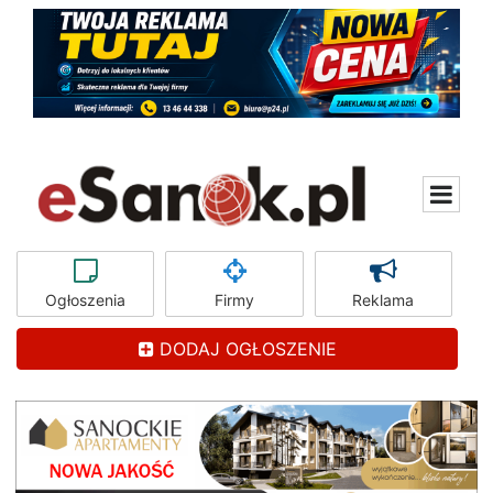
Ogłoszenia
Firmy
Reklama
DODAJ OGŁOSZENIE