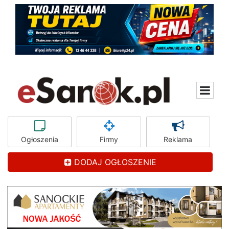
Ogłoszenia
Firmy
Reklama
DODAJ OGŁOSZENIE