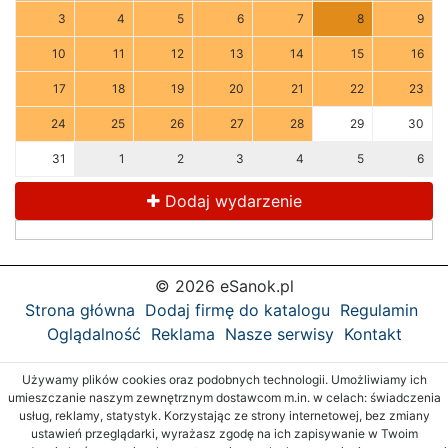
3
4
5
6
7
8
9
10
11
12
13
14
15
16
17
18
19
20
21
22
23
24
25
26
27
28
29
30
31
1
2
3
4
5
6
Dodaj wydarzenie
© 2026 eSanok.pl
Strona główna
Dodaj firmę do katalogu
Regulamin
Oglądalność
Reklama
Nasze serwisy
Kontakt
Używamy plików cookies oraz podobnych technologii. Umożliwiamy ich
umieszczanie naszym zewnętrznym dostawcom m.in. w celach: świadczenia
usług, reklamy, statystyk. Korzystając ze strony internetowej, bez zmiany
ustawień przeglądarki, wyrażasz zgodę na ich zapisywanie w Twoim