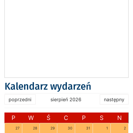
Kalendarz wydarzeń
poprzedni
sierpień 2026
następny
P
W
Ś
C
P
S
N
27
28
29
30
31
1
2