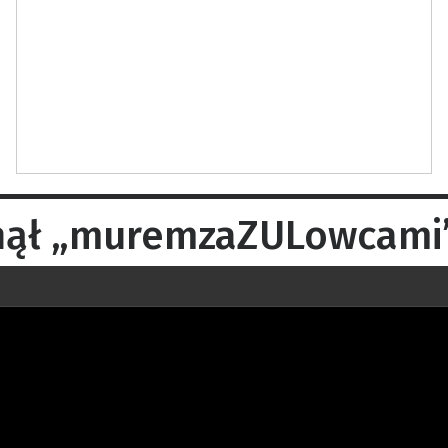
tanął „muremzaZULowcami”