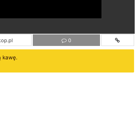
op.pl
0
ą kawę.