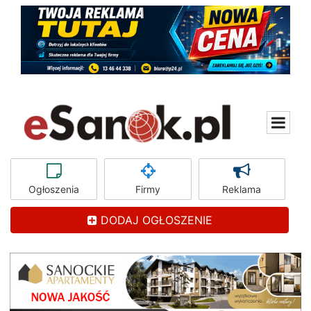
Ogłoszenia
Firmy
Reklama
DODAJ OGŁOSZENIE