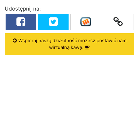
Udostępnij na:
Wspieraj naszą działalność możesz postawić nam
wirtualną kawę.