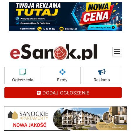
Ogłoszenia
Firmy
Reklama
DODAJ OGŁOSZENIE