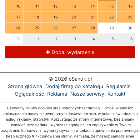
10
11
12
13
14
15
16
17
18
19
20
21
22
23
24
25
26
27
28
29
30
31
1
2
3
4
5
6
Dodaj wydarzenie
© 2026 eSanok.pl
Strona główna
Dodaj firmę do katalogu
Regulamin
Oglądalność
Reklama
Nasze serwisy
Kontakt
Używamy plików cookies oraz podobnych technologii. Umożliwiamy ich
umieszczanie naszym zewnętrznym dostawcom m.in. w celach: świadczenia
usług, reklamy, statystyk. Korzystając ze strony internetowej, bez zmiany
ustawień przeglądarki, wyrażasz zgodę na ich zapisywanie w Twoim
urządzeniu końcowym i wykorzystywanie w celach zapewnienia poprawnego i
bezpiecznego funkcjonowania strony. Pamiętaj, że możesz samodzielnie