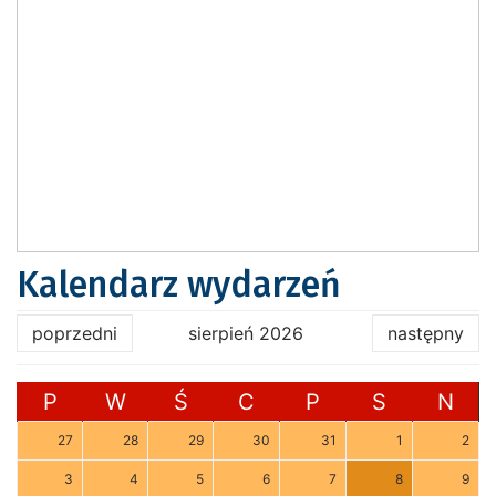
Kalendarz wydarzeń
poprzedni
sierpień 2026
następny
P
W
Ś
C
P
S
N
27
28
29
30
31
1
2
3
4
5
6
7
8
9