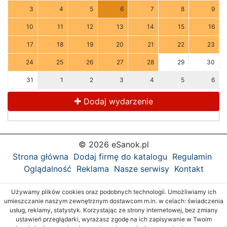
3
4
5
6
7
8
9
10
11
12
13
14
15
16
17
18
19
20
21
22
23
24
25
26
27
28
29
30
31
1
2
3
4
5
6
Dodaj wydarzenie
© 2026 eSanok.pl
Strona główna
Dodaj firmę do katalogu
Regulamin
Oglądalność
Reklama
Nasze serwisy
Kontakt
Używamy plików cookies oraz podobnych technologii. Umożliwiamy ich
umieszczanie naszym zewnętrznym dostawcom m.in. w celach: świadczenia
usług, reklamy, statystyk. Korzystając ze strony internetowej, bez zmiany
ustawień przeglądarki, wyrażasz zgodę na ich zapisywanie w Twoim