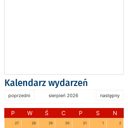
Kalendarz wydarzeń
poprzedni
sierpień 2026
następny
P
W
Ś
C
P
S
N
27
28
29
30
31
1
2