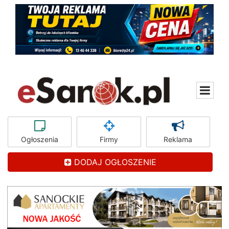
Ogłoszenia
Firmy
Reklama
DODAJ OGŁOSZENIE