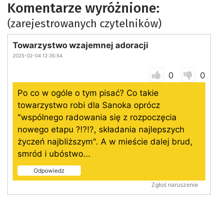
Komentarze wyróżnione:
(zarejestrowanych czytelników)
Towarzystwo wzajemnej adoracji
2025-02-04 12:35:54
0
0
Po co w ogóle o tym pisać? Co takie
towarzystwo robi dla Sanoka oprócz
"wspólnego radowania się z rozpoczęcia
nowego etapu ?!?!?, składania najlepszych
życzeń najbliższym". A w mieście dalej brud,
smród i ubóstwo...
Odpowiedz
Zgłoś naruszenie