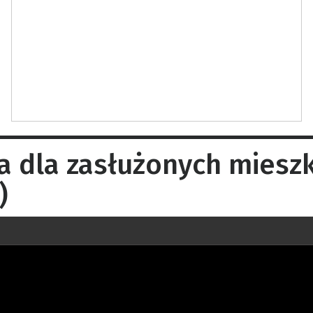
a dla zasłużonych mies
)