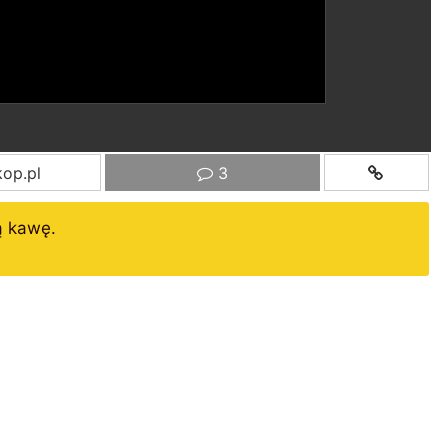
op.pl
3
ą kawę.