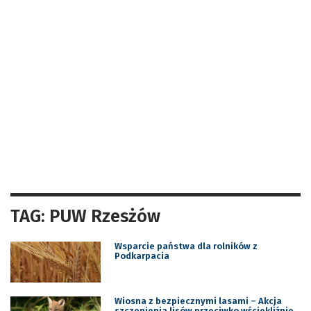
TAG: PUW Rzesżów
Wsparcie państwa dla rolników z
Podkarpacia
Wiosna z bezpiecznymi lasami – Akcja
szczepienia lisów przeciwko wściekliźnie