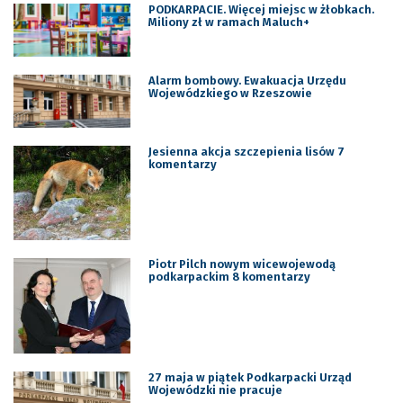
PODKARPACIE. Więcej miejsc w żłobkach.
Miliony zł w ramach Maluch+
Alarm bombowy. Ewakuacja Urzędu
Wojewódzkiego w Rzeszowie
Jesienna akcja szczepienia lisów 7
komentarzy
Piotr Pilch nowym wicewojewodą
podkarpackim 8 komentarzy
27 maja w piątek Podkarpacki Urząd
Wojewódzki nie pracuje