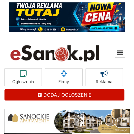
Ogłoszenia
Firmy
Reklama
DODAJ OGŁOSZENIE