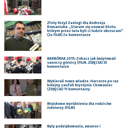
Złoty Krzyż Zasługi dla Andrzeja
Romaniaka. „Staram się usuwać błoto,
którym przez lata byli ci ludzie obrzucani”
(2x FILM) 24 komentarze
BARBÓRKA 2015: Zobacz jak świętowali
sanoccy górnicy (FILM, ZDJĘCIA) 33
komentarze
Wybierali nowe władze. Harcerze po raz
kolejny zaufali Krystynie Chowaniec
(ZDJĘCIA) 11 komentarzy
Wojskowe wyróżnienia dla rodziców
żołnierzy (FILM)
Były podziękowania, awanse i