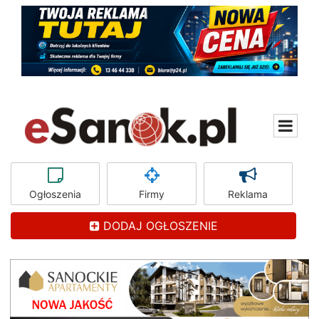
Ogłoszenia
Firmy
Reklama
DODAJ OGŁOSZENIE