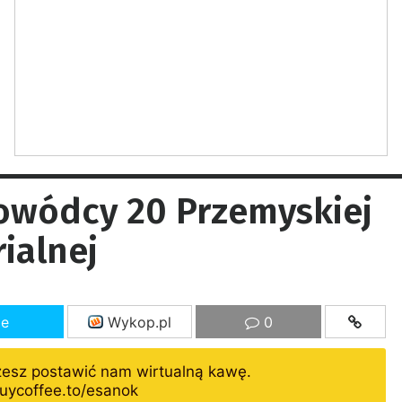
owódcy 20 Przemyskiej
ialnej
ze
Wykop.pl
0
żesz postawić nam wirtualną kawę.
uycoffee.to/esanok