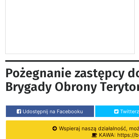
Pożegnanie zastępcy d
Brygady Obrony Terytor
Udostępnij na Facebooku
Twitter
Wspieraj naszą działalność, mo
KAWA: https://b