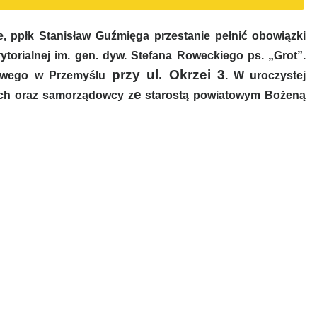
 ppłk Stanisław Guźmięga przestanie pełnić obowiązki
orialnej im. gen. dyw. Stefana Roweckiego ps. „Grot”.
przy ul. Okrzei 3
owego w Przemyślu
. W uroczystej
e
ych oraz samorządowcy z
starostą powiatowym Bożeną