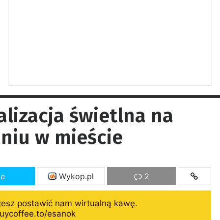
lizacja świetlna na
niu w mieście
ze
Wykop.pl
2
żesz postawić nam wirtualną kawę.
uycoffee.to/esanok