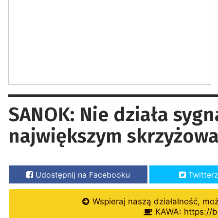
SANOK: Nie działa sygna
największym skrzyżowa
Udostępnij na Facebooku
Twitter
Wspieraj naszą działalność, mo
KAWA: https://b