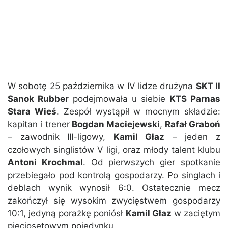
W sobotę 25 października w IV lidze drużyna
SKT II
Sanok Rubber
podejmowała u siebie
KTS Parnas
Stara Wieś
. Zespół wystąpił w mocnym składzie:
kapitan i trener
Bogdan Maciejewski
,
Rafał Graboń
– zawodnik III-ligowy,
Kamil Głaz
– jeden z
czołowych singlistów V ligi, oraz młody talent klubu
Antoni Krochmal
. Od pierwszych gier spotkanie
przebiegało pod kontrolą gospodarzy. Po singlach i
deblach wynik wynosił 6:0. Ostatecznie mecz
zakończył się wysokim zwycięstwem gospodarzy
10:1, jedyną porażkę poniósł
Kamil Głaz
w zaciętym
pięciosetowym pojedynku.