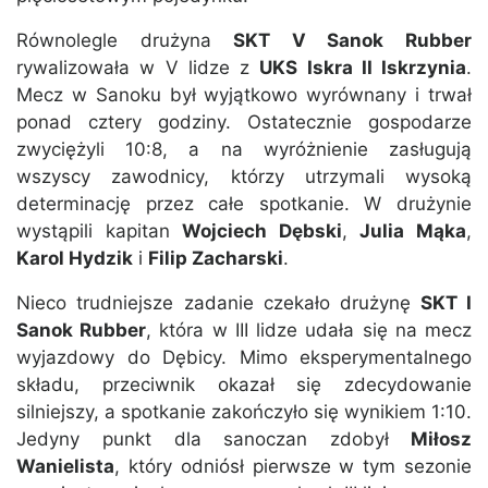
Równolegle drużyna
SKT V Sanok Rubber
rywalizowała w V lidze z
UKS Iskra II Iskrzynia
.
Mecz w Sanoku był wyjątkowo wyrównany i trwał
ponad cztery godziny. Ostatecznie gospodarze
zwyciężyli 10:8, a na wyróżnienie zasługują
wszyscy zawodnicy, którzy utrzymali wysoką
determinację przez całe spotkanie. W drużynie
wystąpili kapitan
Wojciech Dębski
,
Julia Mąka
,
Karol Hydzik
i
Filip Zacharski
.
Nieco trudniejsze zadanie czekało drużynę
SKT I
Sanok Rubber
, która w III lidze udała się na mecz
wyjazdowy do Dębicy. Mimo eksperymentalnego
składu, przeciwnik okazał się zdecydowanie
silniejszy, a spotkanie zakończyło się wynikiem 1:10.
Jedyny punkt dla sanoczan zdobył
Miłosz
Wanielista
, który odniósł pierwsze w tym sezonie