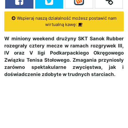
Wspieraj naszą działalność możesz postawić nam
wirtualną kawę:
W miniony weekend drużyny SKT Sanok Rubber
rozegrały cztery mecze w ramach rozgrywek III,
IV oraz V ligi Podkarpackiego Okręgowego
Związku Tenisa Stołowego. Zmagania przyniosły
zarówno spektakularne zwycięstwa, jak i
doświadczenie zdobyte w trudnych starciach.