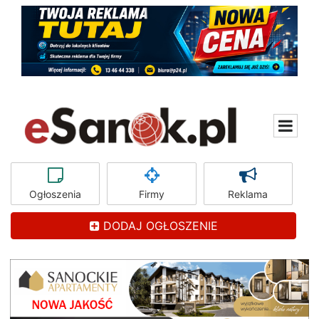
Ogłoszenia
Firmy
Reklama
DODAJ OGŁOSZENIE