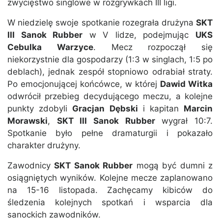
zwycięstwo singlowe w rozgrywkach III ligi.
W niedzielę swoje spotkanie rozegrała drużyna
SKT
III Sanok Rubber
w V lidze, podejmując
UKS
Cebulka Warzyce
. Mecz rozpoczął się
niekorzystnie dla gospodarzy (1:3 w singlach, 1:5 po
deblach), jednak zespół stopniowo odrabiał straty.
Po emocjonującej końcówce, w której
Dawid Witka
odwrócił przebieg decydującego meczu, a kolejne
punkty zdobyli
Gracjan Dębski
i kapitan
Marcin
Morawski
,
SKT III Sanok Rubber
wygrał 10:7.
Spotkanie było pełne dramaturgii i pokazało
charakter drużyny.
Zawodnicy
SKT Sanok Rubber
mogą być dumni z
osiągniętych wyników. Kolejne mecze zaplanowano
na 15-16 listopada. Zachęcamy kibiców do
śledzenia kolejnych spotkań i wsparcia dla
sanockich zawodników.