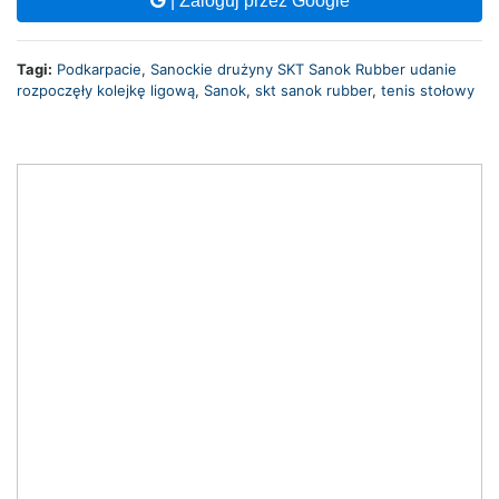
| Zaloguj przez Google
Tagi:
Podkarpacie
,
Sanockie drużyny SKT Sanok Rubber udanie
rozpoczęły kolejkę ligową
,
Sanok
,
skt sanok rubber
,
tenis stołowy