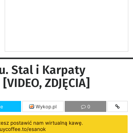
. Stal i Karpaty
 [VIDEO, ZDJĘCIA]
ze
Wykop.pl
0
żesz postawić nam wirtualną kawę.
uycoffee.to/esanok