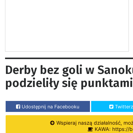
Derby bez goli w Sanoku
podzieliły się punktami
Udostępnij na Facebooku
Twitter
Wspieraj naszą działalność, mo
KAWA: https://b