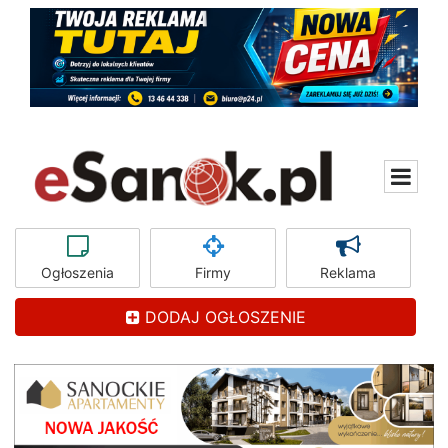
Ogłoszenia
Firmy
Reklama
DODAJ OGŁOSZENIE