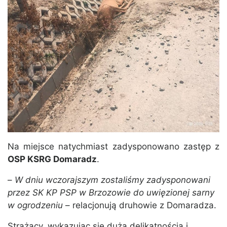
Na miejsce natychmiast zadysponowano zastęp z
OSP KSRG Domaradz
.
–
W dniu wczorajszym zostaliśmy zadysponowani
przez SK KP PSP w Brzozowie do uwięzionej sarny
w ogrodzeniu
– relacjonują druhowie z Domaradza.
Strażacy, wykazując się dużą delikatnością i