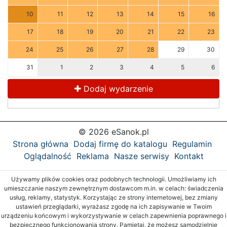
10
11
12
13
14
15
16
17
18
19
20
21
22
23
24
25
26
27
28
29
30
31
1
2
3
4
5
6
Dodaj wydarzenie
© 2026 eSanok.pl
Strona główna
Dodaj firmę do katalogu
Regulamin
Oglądalność
Reklama
Nasze serwisy
Kontakt
Używamy plików cookies oraz podobnych technologii. Umożliwiamy ich
umieszczanie naszym zewnętrznym dostawcom m.in. w celach: świadczenia
usług, reklamy, statystyk. Korzystając ze strony internetowej, bez zmiany
ustawień przeglądarki, wyrażasz zgodę na ich zapisywanie w Twoim
urządzeniu końcowym i wykorzystywanie w celach zapewnienia poprawnego i
bezpiecznego funkcjonowania strony. Pamiętaj, że możesz samodzielnie