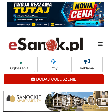
Ogłoszenia
Firmy
Reklama
DODAJ OGŁOSZENIE