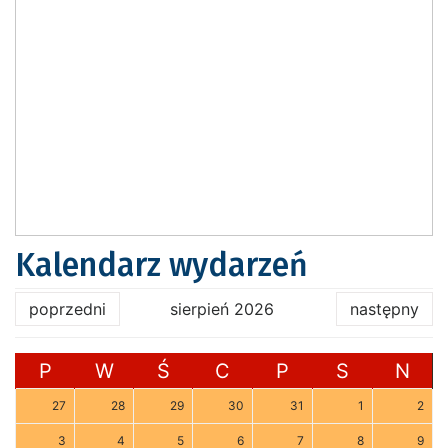
Kalendarz wydarzeń
poprzedni
sierpień 2026
następny
P
W
Ś
C
P
S
N
27
28
29
30
31
1
2
3
4
5
6
7
8
9