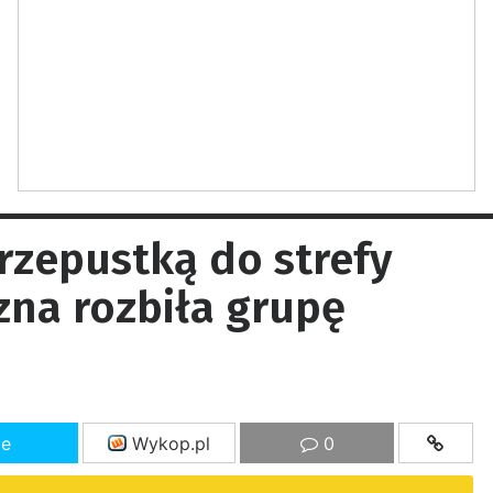
rzepustką do strefy
zna rozbiła grupę
ze
Wykop.pl
0