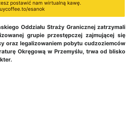
żesz postawić nam wirtualną kawę.
uycoffee.to/esanok
skiego Oddziału Straży Granicznej zatrzymali
zowanej grupie przestępczej zajmującej się
icy oraz legalizowaniem pobytu cudzoziemców
raturę Okręgową w Przemyślu, trwa od blisko
kter.