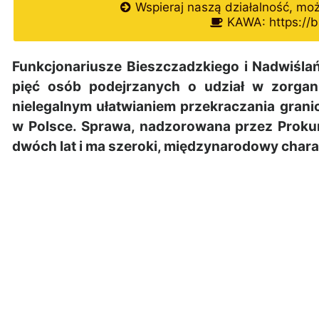
Wspieraj naszą działalność, mo
KAWA: https://b
Funkcjonariusze Bieszczadzkiego i Nadwiślań
pięć osób podejrzanych o udział w zorgani
nielegalnym ułatwianiem przekraczania gran
w Polsce. Sprawa, nadzorowana przez Proku
dwóch lat i ma szeroki, międzynarodowy chara