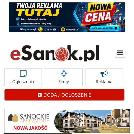
Ogłoszenia
Firmy
Reklama
DODAJ OGŁOSZENIE