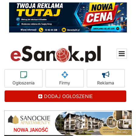
Ogłoszenia
Firmy
Reklama
DODAJ OGŁOSZENIE