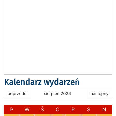
Kalendarz wydarzeń
poprzedni
sierpień 2026
następny
P
W
Ś
C
P
S
N