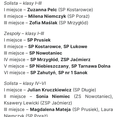
Solista – klasy I–III
I miejsce –
Zuzanna Pelc
(SP Kostarowce)
II miejsce –
Milena Niemczyk
(SP Poraż)
III miejsce –
Zofia Maślak
(SP Mrzygłód)
Zespoły – klasy I–III
I miejsce –
SP Prusiek
II miejsce –
SP Kostarowce
,
SP Łukowe
III miejsce –
SP Nowotaniec
IV miejsce –
SP Mrzygłód
,
ZSP Jaćmierz
V miejsce –
SP Niebieszczany
,
SP Tarnawa Dolna
VI miejsce –
SP Zahutyń
,
SP nr 1 Sanok
Solista – klasy IV–VI
I miejsce –
Julian Kruczkiewicz
(SP Długie)
II miejsce –
Sonia Niemiec
(ZS Nowotaniec),
Ksawery Lewicki (ZSP Jaćmierz)
III miejsce –
Magdalena Mateja
(SP Prusiek), Laura
Niemczyk (SP Poraż)