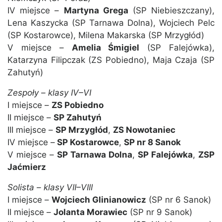
IV miejsce –
Martyna Grega
(SP Niebieszczany),
Lena Kaszycka (SP Tarnawa Dolna), Wojciech Pelc
(SP Kostarowce), Milena Makarska (SP Mrzygłód)
V miejsce –
Amelia Śmigiel
(SP Falejówka),
Katarzyna Filipczak (ZS Pobiedno), Maja Czaja (SP
Zahutyń)
Zespoły – klasy IV–VI
I miejsce –
ZS Pobiedno
II miejsce –
SP Zahutyń
III miejsce –
SP Mrzygłód
,
ZS Nowotaniec
IV miejsce –
SP Kostarowce
,
SP nr 8 Sanok
V miejsce –
SP Tarnawa Dolna
,
SP Falejówka
,
ZSP
Jaćmierz
Solista – klasy VII–VIII
I miejsce –
Wojciech Glinianowicz
(SP nr 6 Sanok)
II miejsce –
Jolanta Morawiec
(SP nr 9 Sanok)