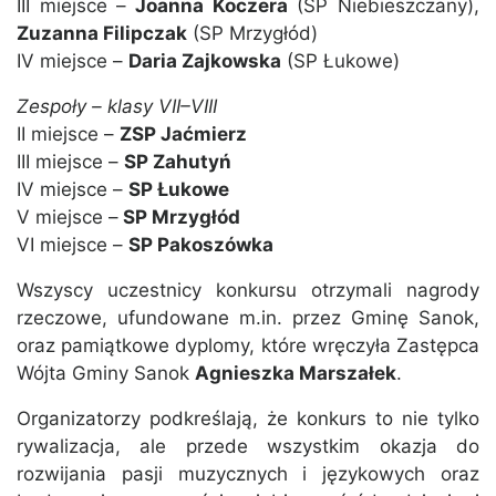
III miejsce –
Joanna Koczera
(SP Niebieszczany),
Zuzanna Filipczak
(SP Mrzygłód)
IV miejsce –
Daria Zajkowska
(SP Łukowe)
Zespoły – klasy VII–VIII
II miejsce –
ZSP Jaćmierz
III miejsce –
SP Zahutyń
IV miejsce –
SP Łukowe
V miejsce –
SP Mrzygłód
VI miejsce –
SP Pakoszówka
Wszyscy uczestnicy konkursu otrzymali nagrody
rzeczowe, ufundowane m.in. przez Gminę Sanok,
oraz pamiątkowe dyplomy, które wręczyła Zastępca
Wójta Gminy Sanok
Agnieszka Marszałek
.
Organizatorzy podkreślają, że konkurs to nie tylko
rywalizacja, ale przede wszystkim okazja do
rozwijania pasji muzycznych i językowych oraz