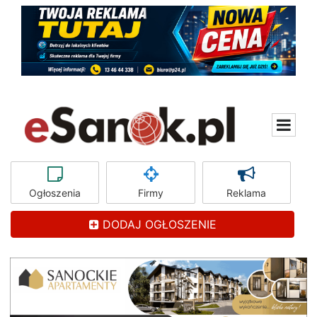
Ogłoszenia
Firmy
Reklama
DODAJ OGŁOSZENIE