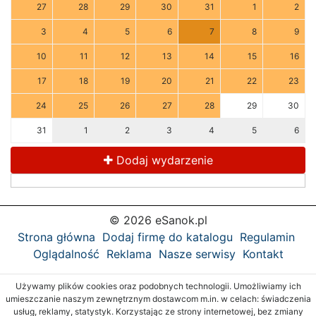
27
28
29
30
31
1
2
3
4
5
6
7
8
9
10
11
12
13
14
15
16
17
18
19
20
21
22
23
24
25
26
27
28
29
30
31
1
2
3
4
5
6
Dodaj wydarzenie
© 2026 eSanok.pl
Strona główna
Dodaj firmę do katalogu
Regulamin
Oglądalność
Reklama
Nasze serwisy
Kontakt
Używamy plików cookies oraz podobnych technologii. Umożliwiamy ich
umieszczanie naszym zewnętrznym dostawcom m.in. w celach: świadczenia
usług, reklamy, statystyk. Korzystając ze strony internetowej, bez zmiany