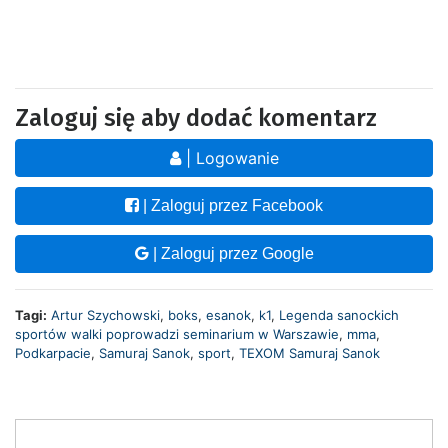
Zaloguj się aby dodać komentarz
| Logowanie
| Zaloguj przez Facebook
| Zaloguj przez Google
Tagi:
Artur Szychowski
,
boks
,
esanok
,
k1
,
Legenda sanockich
sportów walki poprowadzi seminarium w Warszawie
,
mma
,
Podkarpacie
,
Samuraj Sanok
,
sport
,
TEXOM Samuraj Sanok