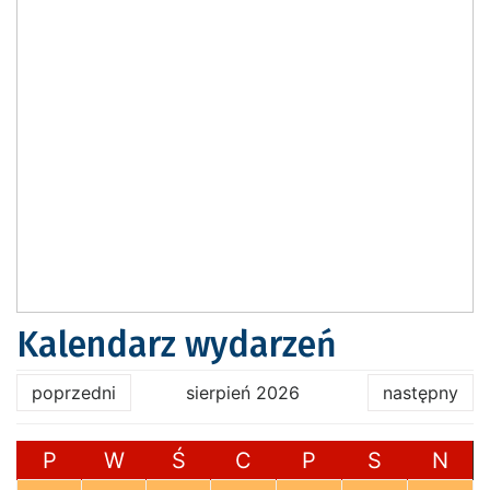
Kalendarz wydarzeń
poprzedni
sierpień 2026
następny
P
W
Ś
C
P
S
N