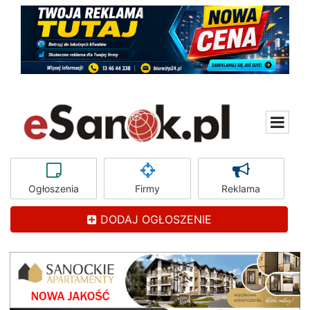
Ogłoszenia
Firmy
Reklama
DODAJ OGŁOSZENIE