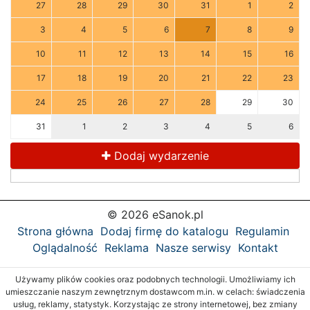
27
28
29
30
31
1
2
3
4
5
6
7
8
9
10
11
12
13
14
15
16
17
18
19
20
21
22
23
24
25
26
27
28
29
30
31
1
2
3
4
5
6
Dodaj wydarzenie
© 2026 eSanok.pl
Strona główna
Dodaj firmę do katalogu
Regulamin
Oglądalność
Reklama
Nasze serwisy
Kontakt
Używamy plików cookies oraz podobnych technologii. Umożliwiamy ich
umieszczanie naszym zewnętrznym dostawcom m.in. w celach: świadczenia
usług, reklamy, statystyk. Korzystając ze strony internetowej, bez zmiany