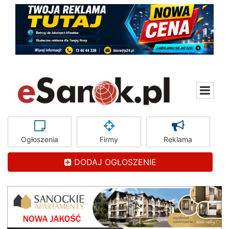
Ogłoszenia
Firmy
Reklama
DODAJ OGŁOSZENIE