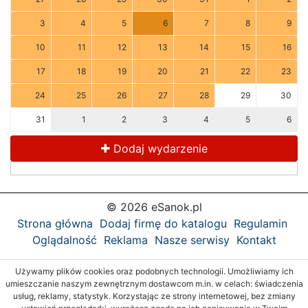
3
4
5
6
7
8
9
10
11
12
13
14
15
16
17
18
19
20
21
22
23
24
25
26
27
28
29
30
31
1
2
3
4
5
6
Dodaj wydarzenie
© 2026 eSanok.pl
Strona główna
Dodaj firmę do katalogu
Regulamin
Oglądalność
Reklama
Nasze serwisy
Kontakt
Używamy plików cookies oraz podobnych technologii. Umożliwiamy ich
umieszczanie naszym zewnętrznym dostawcom m.in. w celach: świadczenia
usług, reklamy, statystyk. Korzystając ze strony internetowej, bez zmiany