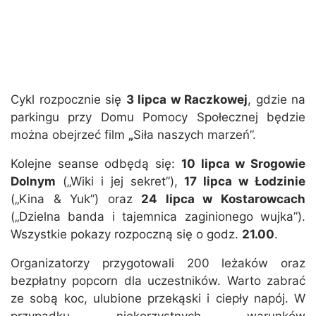
Cykl rozpocznie się
3 lipca w Raczkowej
, gdzie na
parkingu przy Domu Pomocy Społecznej będzie
można obejrzeć film
„
Siła naszych marzeń”.
Kolejne seanse odbędą się:
10 lipca w Srogowie
Dolnym
(„Wiki i jej sekret”),
17 lipca w Łodzinie
(„Kina & Yuk”) oraz
24 lipca w Kostarowcach
(„Dzielna banda i tajemnica zaginionego wujka”).
Wszystkie pokazy rozpoczną się o godz.
21.00
.
Organizatorzy przygotowali 200 leżaków oraz
bezpłatny popcorn dla uczestników. Warto zabrać
ze sobą koc, ulubione przekąski i ciepły napój. W