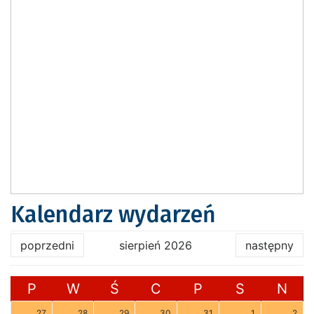
Kalendarz wydarzeń
poprzedni
sierpień 2026
następny
P
W
Ś
C
P
S
N
27
28
29
30
31
1
2