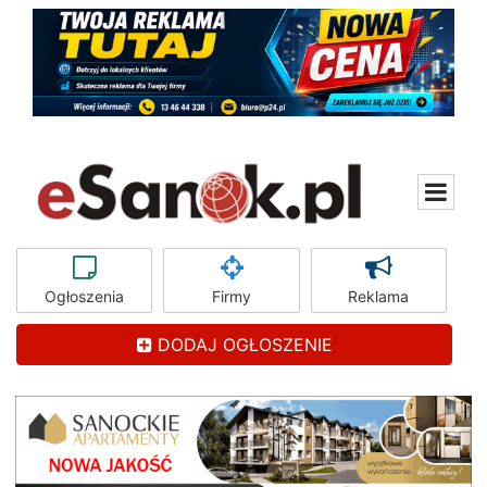
Ogłoszenia
Firmy
Reklama
DODAJ OGŁOSZENIE