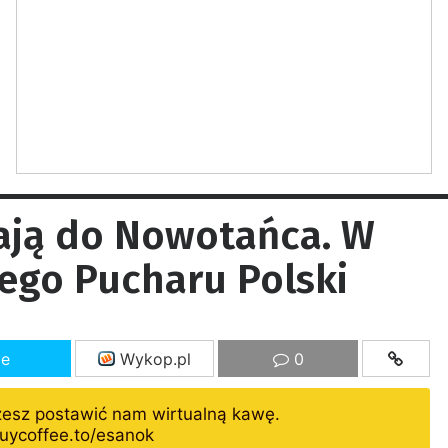
cają do Nowotańca. W
ego Pucharu Polski
ze
Wykop.pl
0
żesz postawić nam wirtualną kawę.
uycoffee.to/esanok