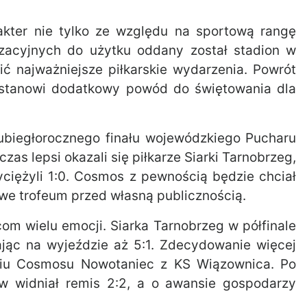
akter nie tylko ze względu na sportową rangę
izacyjnych do użytku oddany został stadion w
ć najważniejsze piłkarskie wydarzenia. Powrót
ą stanowi dodatkowy powód do świętowania dla
ubiegłorocznego finału wojewódzkiego Pucharu
zas lepsi okazali się piłkarze Siarki Tarnobrzeg,
wyciężyli 1:0. Cosmos z pewnością będzie chciał
we trofeum przed własną publicznością.
com wielu emocji. Siarka Tarnobrzeg w półfinale
ając na wyjeździe aż 5:1. Zdecydowanie więcej
rciu Cosmosu Nowotaniec z KS Wiązownica. Po
w widniał remis 2:2, a o awansie gospodarzy