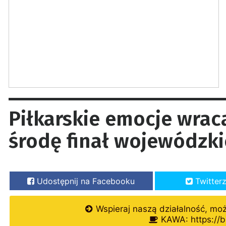
Piłkarskie emocje wra
środę finał wojewódzki
Udostępnij na Facebooku
Twitter
Wspieraj naszą działalność, mo
KAWA: https://b