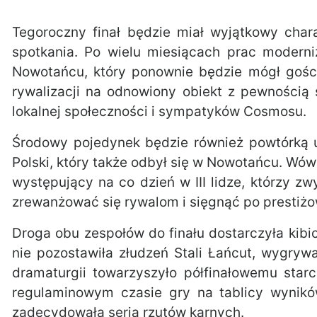
Tegoroczny finał będzie miał wyjątkowy char
spotkania. Po wielu miesiącach prac modern
Nowotańcu, który ponownie będzie mógł gości
rywalizacji na odnowiony obiekt z pewności
lokalnej społeczności i sympatyków Cosmosu.
Środowy pojedynek będzie również powtórką 
Polski, który także odbył się w Nowotańcu. Wówc
występujący na co dzień w III lidze, którzy z
zrewanżować się rywalom i sięgnąć po prestiżo
Droga obu zespołów do finału dostarczyła kibi
nie pozostawiła złudzeń Stali Łańcut, wygryw
dramaturgii towarzyszyło półfinałowemu sta
regulaminowym czasie gry na tablicy wynikó
zadecydowała seria rzutów karnych.