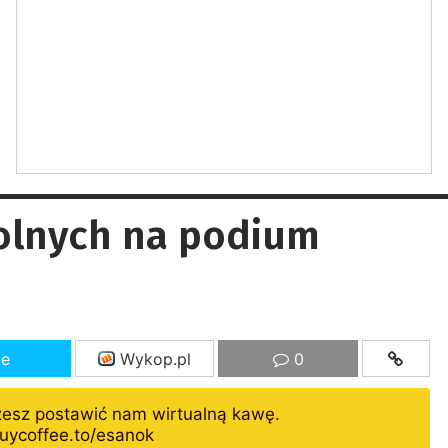
Dolnych na podium
ze
Wykop.pl
0
żesz postawić nam wirtualną kawę.
uycoffee.to/esanok