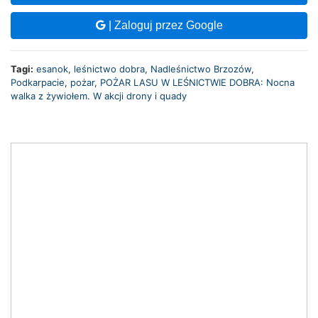
| Zaloguj przez Google
Tagi:
esanok
,
leśnictwo dobra
,
Nadleśnictwo Brzozów
,
Podkarpacie
,
pożar
,
POŻAR LASU W LEŚNICTWIE DOBRA: Nocna
walka z żywiołem. W akcji drony i quady