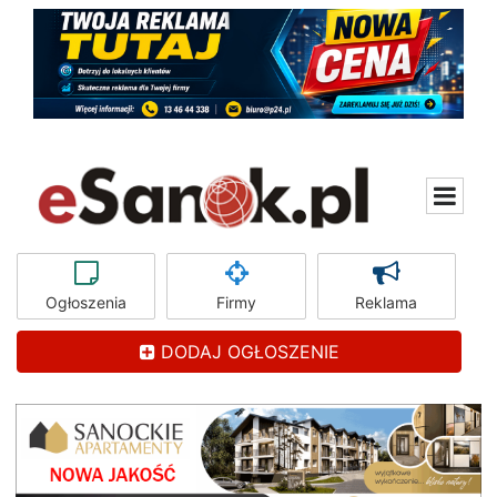
Ogłoszenia
Firmy
Reklama
DODAJ OGŁOSZENIE