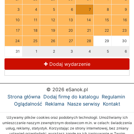
3
4
5
6
7
8
9
10
11
12
13
14
15
16
17
18
19
20
21
22
23
24
25
26
27
28
29
30
31
1
2
3
4
5
6
Dodaj wydarzenie
© 2026 eSanok.pl
Strona główna
Dodaj firmę do katalogu
Regulamin
Oglądalność
Reklama
Nasze serwisy
Kontakt
Używamy plików cookies oraz podobnych technologii. Umożliwiamy ich
umieszczanie naszym zewnętrznym dostawcom m.in. w celach: świadczenia
usług, reklamy, statystyk. Korzystając ze strony internetowej, bez zmiany
ustawień przeglądarki, wyrażasz zgodę na ich zapisywanie w Twoim