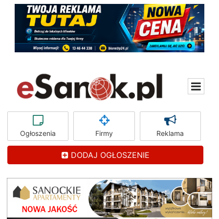
Ogłoszenia
Firmy
Reklama
DODAJ OGŁOSZENIE