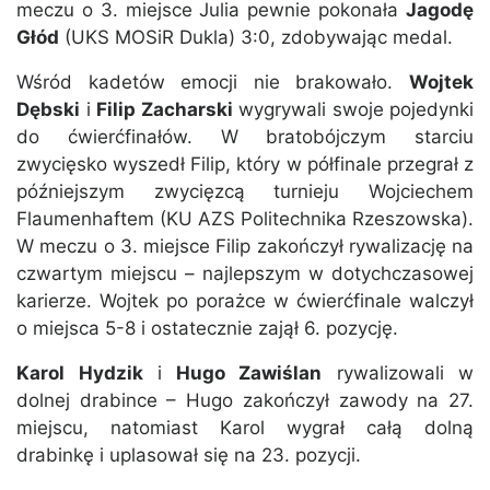
meczu o 3. miejsce Julia pewnie pokonała
Jagodę
Głód
(UKS MOSiR Dukla) 3:0, zdobywając medal.
Wśród kadetów emocji nie brakowało.
Wojtek
Dębski
i
Filip Zacharski
wygrywali swoje pojedynki
do ćwierćfinałów. W bratobójczym starciu
zwycięsko wyszedł Filip, który w półfinale przegrał z
późniejszym zwycięzcą turnieju Wojciechem
Flaumenhaftem (KU AZS Politechnika Rzeszowska).
W meczu o 3. miejsce Filip zakończył rywalizację na
czwartym miejscu – najlepszym w dotychczasowej
karierze. Wojtek po porażce w ćwierćfinale walczył
o miejsca 5-8 i ostatecznie zajął 6. pozycję.
Karol Hydzik
i
Hugo Zawiślan
rywalizowali w
dolnej drabince – Hugo zakończył zawody na 27.
miejscu, natomiast Karol wygrał całą dolną
drabinkę i uplasował się na 23. pozycji.