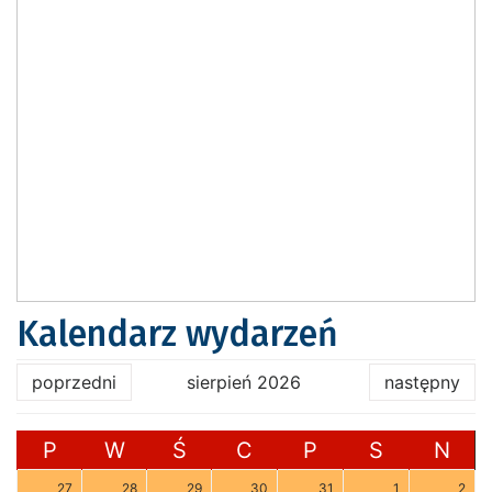
Kalendarz wydarzeń
poprzedni
sierpień 2026
następny
P
W
Ś
C
P
S
N
27
28
29
30
31
1
2