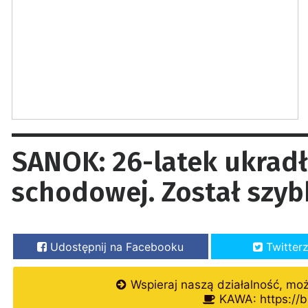
SANOK: 26-latek ukradł
schodowej. Został szy
Udostępnij na Facebooku
Twitter
Wspieraj naszą działalność, mo
KAWA: https://b