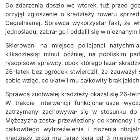
Do zdarzenia doszło we wtorek, tuż przed go
przyjął zgłoszenie o kradzieży roweru sprze
Cegielnianej. Sprawca wykorzystał fakt, że w
jednośladu, zabrał go i oddalił się w nieznanym 
Skierowani na miejsce policjanci natychmia
kilkadziesiąt minut później, na pobliskim 
rysopisowi sprawcy, obok którego leżał skradz
26-latek bez ogródek stwierdził, że zauważył 
sobie wziąć, co ułatwił mu całkowity brak jakic
Sprawcą zuchwałej kradzieży okazał się 26-let
W trakcie interwencji funkcjonariusze wy
zatrzymany zachowywał się w stosunku do 
Mężczyzna został przewieziony do komendy i o
całkowitego wytrzeźwienia i złożenia oficja
kradzieży grozi mu teraz kara od 3 miesięcy