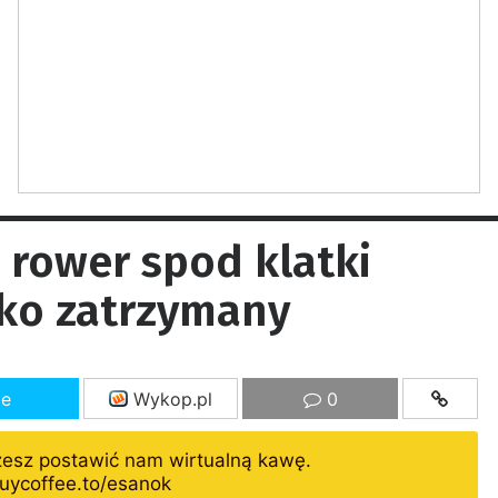
 rower spod klatki
bko zatrzymany
ze
Wykop.pl
0
żesz postawić nam wirtualną kawę.
uycoffee.to/esanok