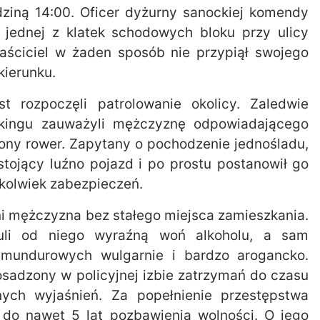
dziną 14:00. Oficer dyżurny sanockiej komendy
d jednej z klatek schodowych bloku przy ulicy
łaściciel w żaden sposób nie przypiął swojego
kierunku.
st rozpoczęli patrolowanie okolicy. Zaledwie
parkingu zauważyli mężczyznę odpowiadającego
iony rower. Zapytany o pochodzenie jednośladu,
stojący luźno pojazd i po prostu postanowił go
hkolwiek zabezpieczeń.
ni mężczyzna bez stałego miejsca zamieszkania.
czuli od niego wyraźną woń alkoholu, a sam
mundurowych wulgarnie i bardzo arogancko.
sadzony w policyjnej izbie zatrzymań do czasu
lnych wyjaśnień. Za popełnienie przestępstwa
 do nawet 5 lat pozbawienia wolności. O jego