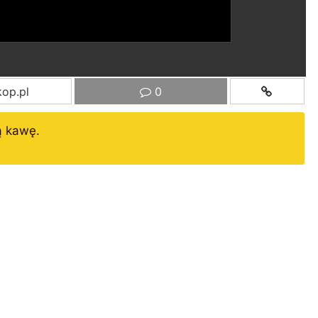
op.pl
0
ą kawę.