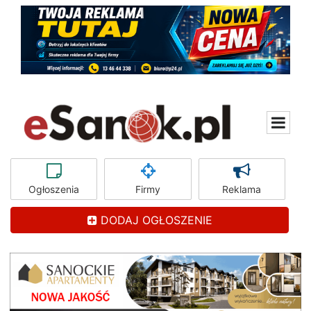
Ogłoszenia
Firmy
Reklama
DODAJ OGŁOSZENIE