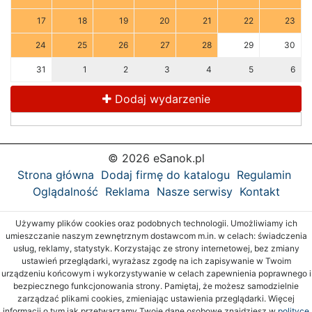
17
18
19
20
21
22
23
24
25
26
27
28
29
30
31
1
2
3
4
5
6
Dodaj wydarzenie
© 2026 eSanok.pl
Strona główna
Dodaj firmę do katalogu
Regulamin
Oglądalność
Reklama
Nasze serwisy
Kontakt
Używamy plików cookies oraz podobnych technologii. Umożliwiamy ich
umieszczanie naszym zewnętrznym dostawcom m.in. w celach: świadczenia
usług, reklamy, statystyk. Korzystając ze strony internetowej, bez zmiany
ustawień przeglądarki, wyrażasz zgodę na ich zapisywanie w Twoim
urządzeniu końcowym i wykorzystywanie w celach zapewnienia poprawnego i
bezpiecznego funkcjonowania strony. Pamiętaj, że możesz samodzielnie
zarządzać plikami cookies, zmieniając ustawienia przeglądarki. Więcej
informacji o tym jak przetwarzamy Twoje dane osobowe znajdziesz w
polityce