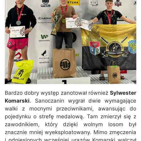
Bardzo dobry występ zanotował również
Sylwester
Komarski
. Sanoczanin wygrał dwie wymagające
walki z mocnymi przeciwnikami, awansując do
pojedynku o strefę medalową. Tam zmierzył się z
zawodnikiem, który dzięki wolnym losom był
znacznie mniej wyeksploatowany. Mimo zmęczenia
i odniesionych wcześniej urazów Komarski walczył