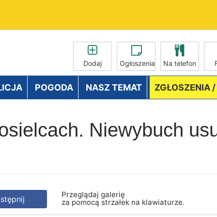
Dodaj
Ogłoszenia
Na telefon
LICJA
POGODA
NASZ TEMAT
ZGŁOSZENIA 
osielcach. Niewybuch usu
Przeglądaj galerię
tępnij
za pomocą strzałek na klawiaturze.