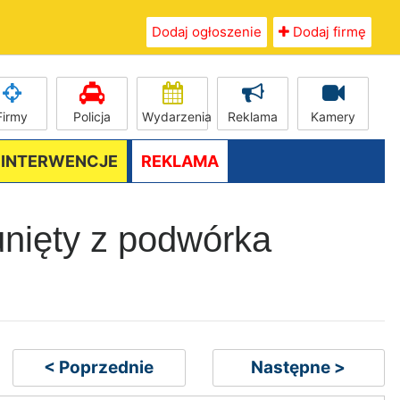
Dodaj ogłoszenie
Dodaj firmę
Firmy
Policja
Wydarzenia
Reklama
Kamery
/ INTERWENCJE
REKLAMA
nięty z podwórka
< Poprzednie
Następne >