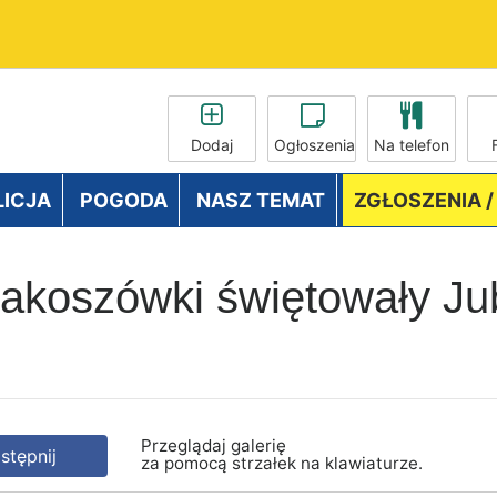
Dodaj
Ogłoszenia
Na telefon
LICJA
POGODA
NASZ TEMAT
ZGŁOSZENIA 
akoszówki świętowały Jub
Przeglądaj galerię
tępnij
za pomocą strzałek na klawiaturze.