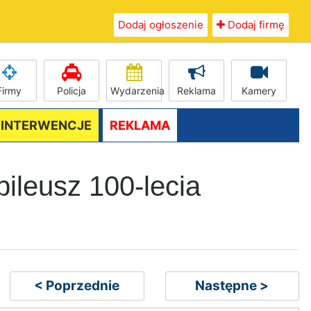
Dodaj ogłoszenie
Dodaj firmę
Firmy
Policja
Wydarzenia
Reklama
Kamery
/ INTERWENCJE
REKLAMA
ileusz 100-lecia
< Poprzednie
Następne >