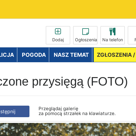
Dodaj
Ogłoszenia
Na telefon
LICJA
POGODA
NASZ TEMAT
ZGŁOSZENIA 
czone przysięgą (FOTO)
Przeglądaj galerię
tępnij
za pomocą strzałek na klawiaturze.