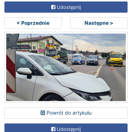
Udostępnij
< Poprzednie
Następne >
Powrót do artykułu
Udostępnij