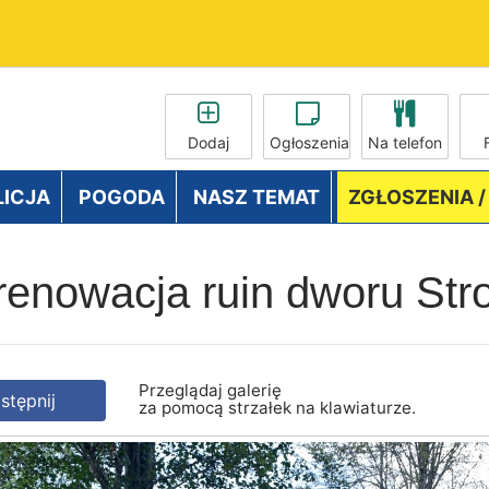
Dodaj
Ogłoszenia
Na telefon
LICJA
POGODA
NASZ TEMAT
ZGŁOSZENIA 
 renowacja ruin dworu St
Przeglądaj galerię
tępnij
za pomocą strzałek na klawiaturze.