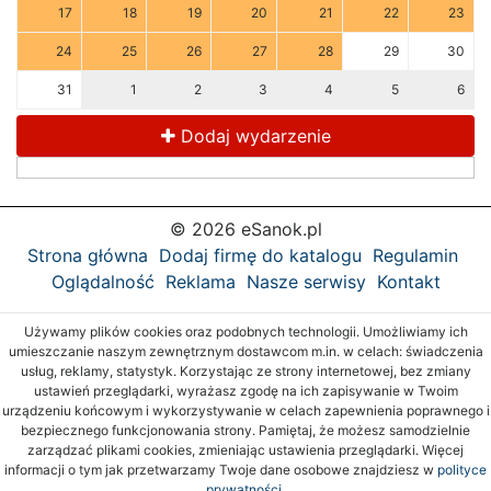
17
18
19
20
21
22
23
24
25
26
27
28
29
30
31
1
2
3
4
5
6
Dodaj wydarzenie
© 2026 eSanok.pl
Strona główna
Dodaj firmę do katalogu
Regulamin
Oglądalność
Reklama
Nasze serwisy
Kontakt
Używamy plików cookies oraz podobnych technologii. Umożliwiamy ich
umieszczanie naszym zewnętrznym dostawcom m.in. w celach: świadczenia
usług, reklamy, statystyk. Korzystając ze strony internetowej, bez zmiany
ustawień przeglądarki, wyrażasz zgodę na ich zapisywanie w Twoim
urządzeniu końcowym i wykorzystywanie w celach zapewnienia poprawnego i
bezpiecznego funkcjonowania strony. Pamiętaj, że możesz samodzielnie
zarządzać plikami cookies, zmieniając ustawienia przeglądarki. Więcej
informacji o tym jak przetwarzamy Twoje dane osobowe znajdziesz w
polityce
prywatności.