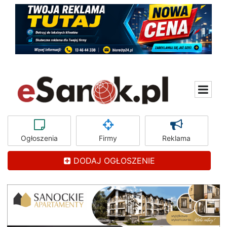
Ogłoszenia
Firmy
Reklama
DODAJ OGŁOSZENIE