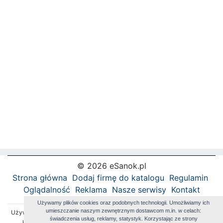
© 2026 eSanok.pl
Strona główna
Dodaj firmę do katalogu
Regulamin
Oglądalność
Reklama
Nasze serwisy
Kontakt
Używamy plików cookies oraz podobnych technologii. Umożliwiamy ich
umieszczanie naszym zewnętrznym dostawcom m.in. w celach:
Używamy plików cookies oraz podobnych technologii. Umożliwiamy ich
świadczenia usług, reklamy, statystyk. Korzystając ze strony
umieszczanie naszym zewnętrznym dostawcom m.in. w celach: