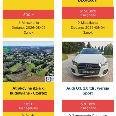
BLOKACH
615000zł
800 zł
Do negocjacji
Mieszkania
Mieszkania
Dodano: 2026-08-05
Dodano: 2026-08-04
Sanok
Sanok
Atrakcyjne działki
Audi Q3, 2.0 tdi , wersja
budowlane - Czerteż
Sport
105zł
57000zł
Do negocjacji
Do negocjacji
Działki
Samochody Osobowe