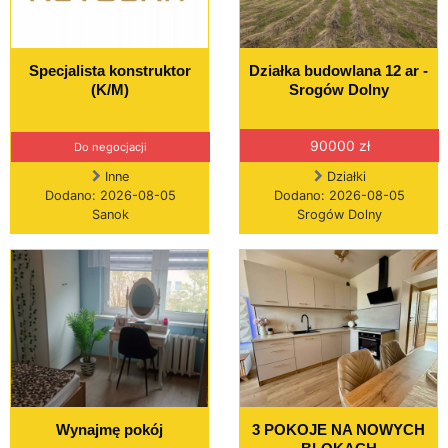
Specjalista konstruktor
Działka budowlana 12 ar -
(K/M)
Srogów Dolny
90000 zł
Do negocjacji
Inne
Działki
Dodano: 2026-08-05
Dodano: 2026-08-05
Sanok
Srogów Dolny
Wynajmę pokój
3 POKOJE NA NOWYCH