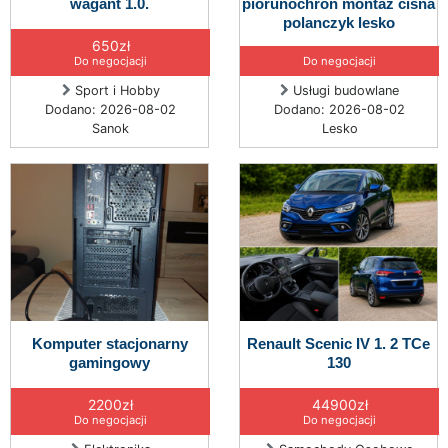
wagant 1.0.
piorunochron montaż cisna
polanczyk lesko
650zł
Do negocjacji
Do negocjacji
Sport i Hobby
Usługi budowlane
Dodano: 2026-08-02
Dodano: 2026-08-02
Sanok
Lesko
Komputer stacjonarny
Renault Scenic IV 1. 2 TCe
gamingowy
130
2200zł
44900zł
Do negocjacji
Do negocjacji