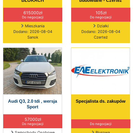
BLOKACH
budowlane - Czerteż
615000zł
105zł
Do negocjacji
Do negocjacji
Mieszkania
Działki
Dodano: 2026-08-04
Dodano: 2026-08-04
Sanok
Czerteż
Audi Q3, 2.0 tdi , wersja
Specjalista ds. zakupów
Sport
57000zł
Do negocjacji
Do negocjacji
Samochody Osobowe
Biurowa