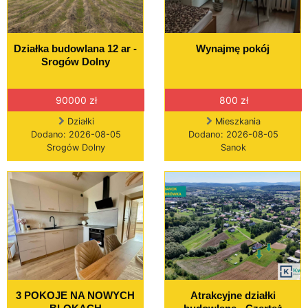
Działka budowlana 12 ar -
Wynajmę pokój
Srogów Dolny
90000 zł
800 zł
Działki
Mieszkania
Dodano: 2026-08-05
Dodano: 2026-08-05
Srogów Dolny
Sanok
3 POKOJE NA NOWYCH
Atrakcyjne działki