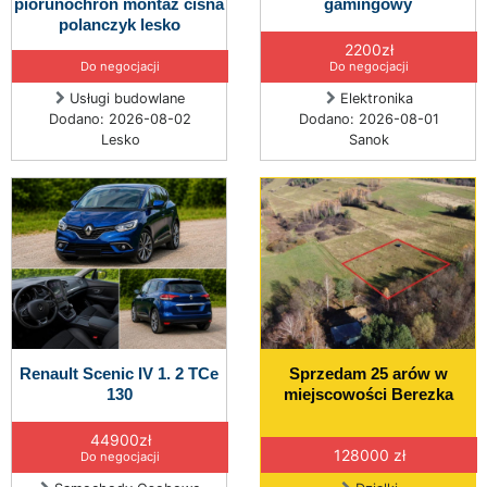
piorunochron montaż cisna
gamingowy
polanczyk lesko
2200zł
Do negocjacji
Do negocjacji
Usługi budowlane
Elektronika
Dodano: 2026-08-02
Dodano: 2026-08-01
Lesko
Sanok
Renault Scenic IV 1. 2 TCe
Sprzedam 25 arów w
130
miejscowości Berezka
44900zł
128000 zł
Do negocjacji