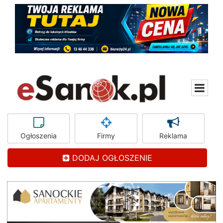
Ogłoszenia
Firmy
Reklama
DODAJ OGŁOSZENIE