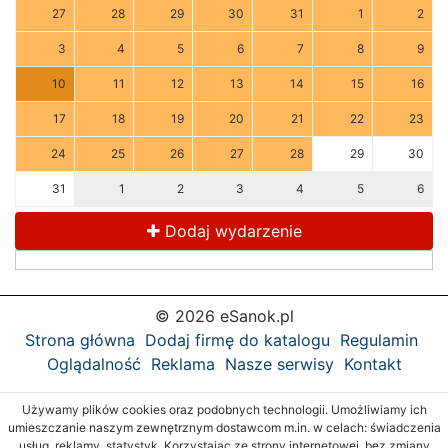
27
28
29
30
31
1
2
3
4
5
6
7
8
9
10
11
12
13
14
15
16
17
18
19
20
21
22
23
24
25
26
27
28
29
30
31
1
2
3
4
5
6
Dodaj wydarzenie
© 2026 eSanok.pl
Strona główna
Dodaj firmę do katalogu
Regulamin
Oglądalność
Reklama
Nasze serwisy
Kontakt
Używamy plików cookies oraz podobnych technologii. Umożliwiamy ich
umieszczanie naszym zewnętrznym dostawcom m.in. w celach: świadczenia
usług, reklamy, statystyk. Korzystając ze strony internetowej, bez zmiany