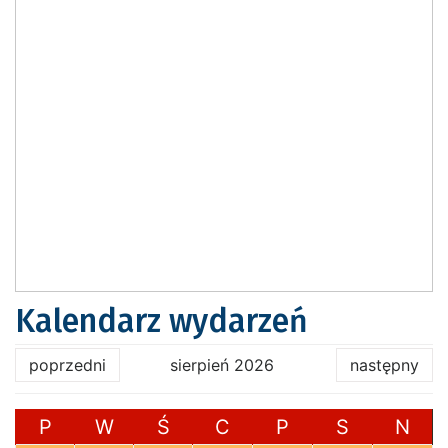
Kalendarz wydarzeń
poprzedni
sierpień 2026
następny
P
W
Ś
C
P
S
N