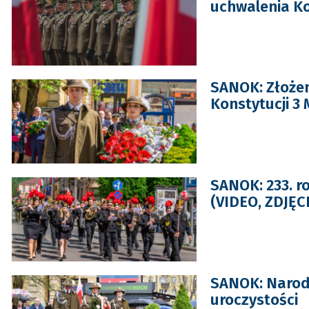
uchwalenia Ko
SANOK: Złożen
Konstytucji 3 
SANOK: 233. r
(VIDEO, ZDJĘC
SANOK: Narodo
uroczystości