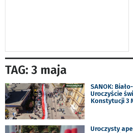
TAG: 3 maja
SANOK: Biało-
Uroczyście św
Konstytucji 3 
Uroczysty apel