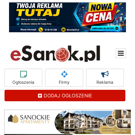
Ogłoszenia
Firmy
Reklama
DODAJ OGŁOSZENIE