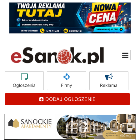
Ogłoszenia
Firmy
Reklama
DODAJ OGŁOSZENIE